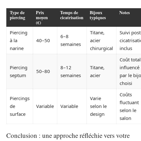
Type de
Prix
Temps de
Bijoux
Notes
piercing
moyen
cicatrisation
typiques
(€)
Piercing
Titane,
Suivi post
6–8
à la
40–50
acier
cicatrisat
semaines
narine
chirurgical
inclus
Coût total
Piercing
8–12
Titane,
influencé
50–80
septum
semaines
acier
par le bij
choisi
Coûts
Piercings
Varie
fluctuant
de
Variable
Variable
selon le
selon le
surface
design
salon
Conclusion : une approche réfléchie vers votre