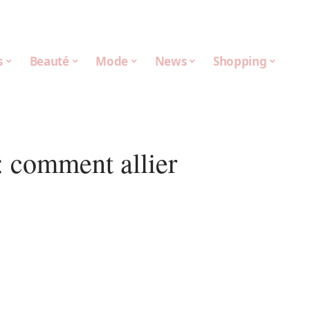
s
Beauté
Mode
News
Shopping
 : comment allier