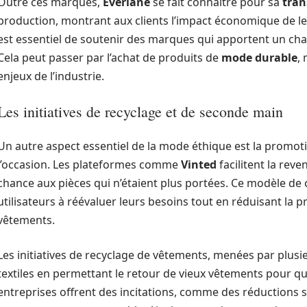
Outre ces marques,
Everlane
se fait connaître pour sa
tran
production, montrant aux clients l’impact économique de leu
est essentiel de soutenir des marques qui apportent un cha
Cela peut passer par l’achat de produits de
mode durable
,
enjeux de l’industrie.
Les initiatives de recyclage et de seconde main
Un autre aspect essentiel de la mode éthique est la promot
l’occasion. Les plateformes comme
Vinted
facilitent la rev
chance aux pièces qui n’étaient plus portées. Ce modèle de
utilisateurs à réévaluer leurs besoins tout en réduisant la 
vêtements.
Les initiatives de recyclage de vêtements, menées par plusi
textiles en permettant le retour de vieux vêtements pour qu’
entreprises offrent des incitations, comme des réductions 