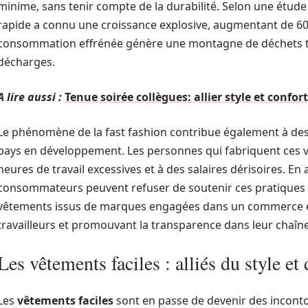
minime, sans tenir compte de la durabilité. Selon une étud
rapide a connu une croissance explosive, augmentant de 6
consommation effrénée génère une montagne de déchets tex
décharges.
A lire aussi :
Tenue soirée collègues: allier style et confo
Le phénomène de la fast fashion contribue également à des 
pays en développement. Les personnes qui fabriquent ces 
heures de travail excessives et à des salaires dérisoires. En
consommateurs peuvent refuser de soutenir ces pratiques n
vêtements issus de marques engagées dans un commerce équ
travailleurs et promouvant la transparence dans leur chaîn
Les vêtements faciles : alliés du style et
Les
vêtements faciles
sont en passe de devenir des incont