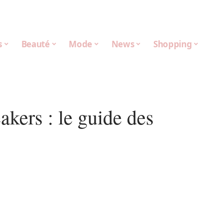
s
Beauté
Mode
News
Shopping
akers : le guide des