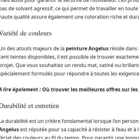
mais aussi pour garantir la sécurité de l’utilisateur. Ces pr
pas de solvant agressif, ce qui permet de travailler en toute 
haute qualité assure également une coloration riche et dur
Variété de couleurs
Un des atouts majeurs de la
peinture Angelus
réside dans 
cent teintes disponibles, il est possible de trouver exacte
projet. Que vous souhaitiez un rendu mat, satiné ou brillan
spécialement formulés pour répondre à toutes les exigence
A lire également :
Où trouver les meilleures offres sur le
Durabilité et entretien
La durabilité est un critère fondamental lorsque l’on perso
Angelus
est réputée pour sa capacité à résister à l’eau et à
l’éclat des couleurs au fil du temps. Pour garantir une longu