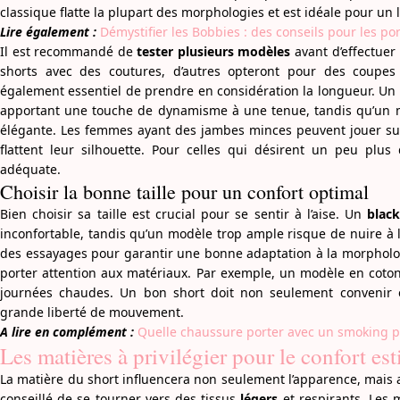
classique flatte la plupart des morphologies et est idéale pour un 
Lire également :
Démystifier les Bobbies : des conseils pour les por
Il est recommandé de
tester plusieurs modèles
avant d’effectuer 
shorts avec des coutures, d’autres opteront pour des coupes 
également essentiel de prendre en considération la longueur. Un 
apportant une touche de dynamisme à une tenue, tandis qu’un mo
élégante. Les femmes ayant des jambes minces peuvent jouer su
flattent leur silhouette. Pour celles qui désirent un peu plus
adéquate.
Choisir la bonne taille pour un confort optimal
Bien choisir sa taille est crucial pour se sentir à l’aise. Un
black
inconfortable, tandis qu’un modèle trop ample risque de nuire à l
des essayages pour garantir une bonne adaptation à la morphologie.
porter attention aux matériaux. Par exemple, un modèle en coton 
journées chaudes. Un bon short doit non seulement convenir 
grande liberté de mouvement.
A lire en complément :
Quelle chaussure porter avec un smoking 
Les matières à privilégier pour le confort est
La matière du short influencera non seulement l’apparence, mais aus
conseillé de se tourner vers des tissus
légers
et respirants. Les 