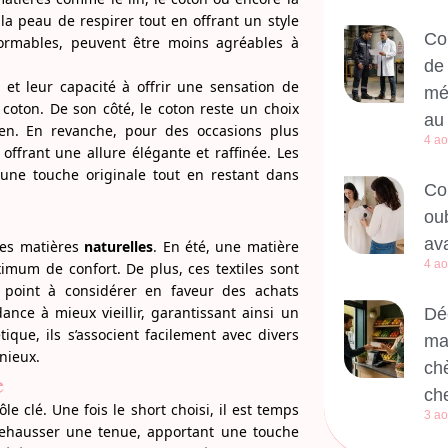
a peau de respirer tout en offrant un style
Co
formables, peuvent être moins agréables à
de 
 et leur capacité à offrir une sensation de
méd
e coton. De son côté, le coton reste un choix
au 
tien. En revanche, pour des occasions plus
4 ao
offrant une allure élégante et raffinée. Les
 une touche originale tout en restant dans
Co
ou
ava
 les matières
naturelles
. En été, une matière
4 ao
imum de confort. De plus, ces textiles sont
 point à considérer en faveur des achats
ance à mieux vieillir, garantissant ainsi un
Dé
ique, ils s’associent facilement avec divers
ma
nieux.
ch
e
ch
ôle clé. Une fois le short choisi, il est temps
3 ao
 rehausser une tenue, apportant une touche