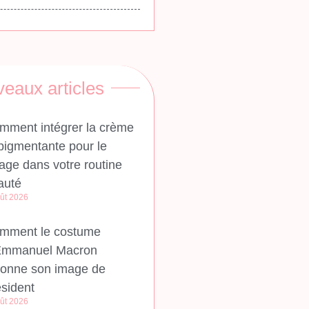
eaux articles
mment intégrer la crème
pigmentante pour le
age dans votre routine
auté
ût 2026
mment le costume
Emmanuel Macron
çonne son image de
ésident
ût 2026