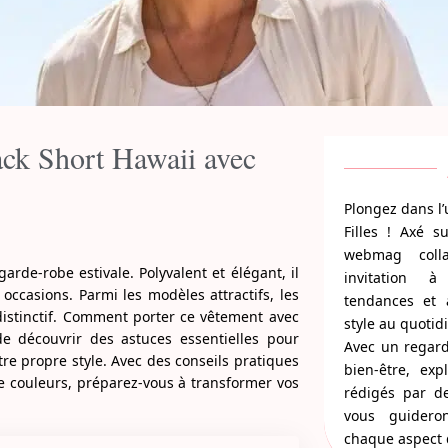
lack Short Hawaii avec
Plongez dans l’
Filles ! Axé 
webmag colla
rde-robe estivale. Polyvalent et élégant, il
invitation à
occasions. Parmi les modèles attractifs, les
tendances et 
 distinctif. Comment porter ce vêtement avec
style au quotid
de découvrir des astuces essentielles pour
Avec un regard
re propre style. Avec des conseils pratiques
bien-être, exp
 de couleurs, préparez-vous à transformer vos
rédigés par d
vous guidero
chaque aspect d