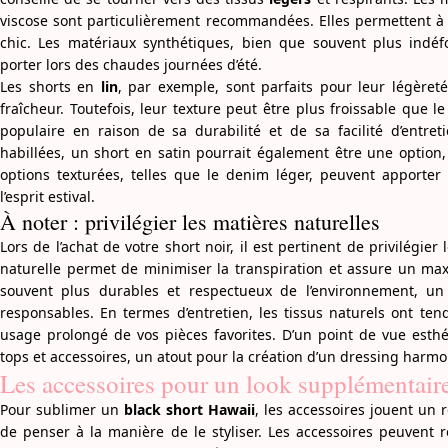
viscose sont particulièrement recommandées. Elles permettent à l
chic. Les matériaux synthétiques, bien que souvent plus indé
porter lors des chaudes journées d’été.
Les shorts en
lin
, par exemple, sont parfaits pour leur légèreté
fraîcheur. Toutefois, leur texture peut être plus froissable que l
populaire en raison de sa durabilité et de sa facilité d’entre
habillées, un short en satin pourrait également être une option, 
options texturées, telles que le denim léger, peuvent apporter
l’esprit estival.
À noter : privilégier les matières naturelles
Lors de l’achat de votre short noir, il est pertinent de privilégier
naturelle permet de minimiser la transpiration et assure un max
souvent plus durables et respectueux de l’environnement, un
responsables. En termes d’entretien, les tissus naturels ont tend
usage prolongé de vos pièces favorites. D’un point de vue esthét
tops et accessoires, un atout pour la création d’un dressing harmo
Les accessoires pour un look supplémentair
Pour sublimer un
black short Hawaii
, les accessoires jouent un r
de penser à la manière de le styliser. Les accessoires peuvent