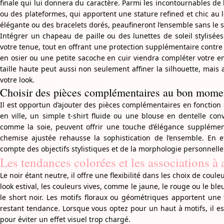
finale qui lui donnera du caractère. Parmi les incontournables de l
ou des plateformes, qui apportent une stature refined et chic au
élégante ou des bracelets dorés, peaufineront l’ensemble sans le 
Intégrer un chapeau de paille ou des lunettes de soleil stylisé
votre tenue, tout en offrant une protection supplémentaire contre l
en osier ou une petite sacoche en cuir viendra compléter votre e
taille haute peut aussi non seulement affiner la silhouette, mais 
votre look.
Choisir des pièces complémentaires au bon mome
Il est opportun d’ajouter des pièces complémentaires en fonctio
en ville, un simple t-shirt fluide ou une blouse en dentelle con
comme la soie, peuvent offrir une touche d’élégance supplémen
chemise ajustée rehausse la sophistication de l’ensemble. En ef
compte des objectifs stylistiques et de la morphologie personnelle
Les tendances colorées et les associations à
Le noir étant neutre, il offre une flexibilité dans les choix de coul
look estival, les couleurs vives, comme le jaune, le rouge ou le bl
le short noir. Les motifs floraux ou géométriques apportent une t
restant tendance. Lorsque vous optez pour un haut à motifs, il est
pour éviter un effet visuel trop chargé.