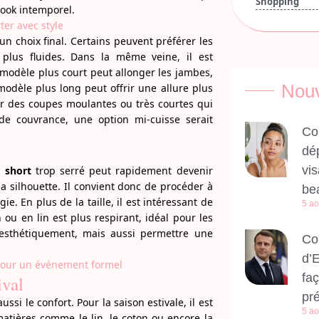
Shopping
look intemporel.
ter avec style
un choix final. Certains peuvent préférer les
plus fluides. Dans la même veine, il est
modèle plus court peut allonger les jambes,
Nouv
dèle plus long peut offrir une allure plus
r des coupes moulantes ou très courtes qui
 de couvrance, une option mi-cuisse serait
Co
dé
vis
 short
trop serré peut rapidement devenir
a silhouette. Il convient donc de procéder à
be
 En plus de la taille, il est intéressant de
5 ao
ou en lin est plus respirant, idéal pour les
esthétiquement, mais aussi permettre une
Co
d’
pour un événement formel
fa
ival
pr
si le confort. Pour la saison estivale, il est
5 ao
matières comme le lin, le coton ou encore la