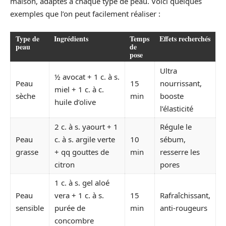
maison, adaptés à chaque type de peau. Voici quelques
exemples que l’on peut facilement réaliser :
Type de
Ingrédients
Temps
Effets recherchés
peau
de
pose
Ultra
½ avocat + 1 c. à s.
Peau
15
nourrissant,
miel + 1 c. à c.
sèche
min
booste
huile d’olive
l’élasticité
2 c. à s. yaourt + 1
Régule le
Peau
c. à s. argile verte
10
sébum,
grasse
+ qq gouttes de
min
resserre les
citron
pores
1 c. à s. gel aloé
Peau
vera + 1 c. à s.
15
Rafraîchissant,
sensible
purée de
min
anti-rougeurs
concombre