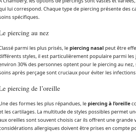
À Chambéry, les options de piercings sont vastes et variées
qui lui correspond. Chaque type de piercing présente des ca
soins spécifiques.
Le piercing au nez
Classé parmi les plus prisés, le
piercing nasal
peut être eff
différents styles, il est particulièrement populaire parmi les
environ 30% des personnes optent pour le piercing au nez, s
soins après perçage sont cruciaux pour éviter les infections
Le piercing de l’oreille
Une des formes les plus répandues, le
piercing à l’oreille
co
et les cartilages. La multitude de styles possibles permet u
aux oreilles sont souvent choisis car ils offrent une grande 
considérations allergiques doivent être prises en compte pou