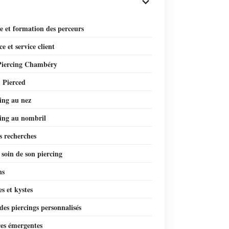
e et formation des perceurs
 et service client
Piercing Chambéry
 Pierced
ing au nez
cing au nombril
s recherches
soin de son piercing
ns
es et kystes
es piercings personnalisés
es émergentes