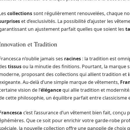
Les
collections
sont régulièrement renouvelées, chaque nou
surprises
et d’exclusivités. La possibilité d’ajuster les vêt
garantissant un ajustement parfait quelles que soient les
ta
Innovation et Tradition
Francesca n’oublie jamais ses
racines
: la tradition est omni
des
tissus
ou la minutie des finitions. Pourtant, la marque s
moderne, proposant des collections qui allient tradition et
exigeante. Au-delà d’une simple marque de vêtements,
Fra
certaine vision de l’
élégance
qui allie tradition et modernité
de cette philosophie, un équilibre parfait entre classicisme 
Francesca
c’est l’assurance d’un vêtement bien fait, conçu
éphémères. Que ce soit pour enrichir votre garde-robe pro
spéciale, la nouvelle collection offre une panoplie de choix 