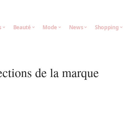
s
Beauté
Mode
News
Shopping
ections de la marque