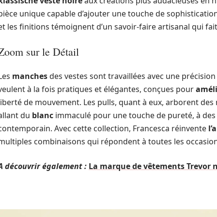
klassische veste noire
aux créations plus audacieuses en 
pièce unique capable d’ajouter une touche de sophisticatio
et les finitions témoignent d’un savoir-faire artisanal qui fa
Zoom sur le Détail
Les
manches
des vestes sont travaillées avec une précision q
veulent à la fois pratiques et élégantes, conçues pour
améli
liberté de mouvement. Les pulls, quant à eux, arborent des m
allant du
blanc
immaculé pour une touche de pureté, à des
contemporain. Avec cette collection, Francesca réinvente
l’
multiples combinaisons qui répondent à toutes les occasion
A découvrir également :
La marque de vêtements Trevor no