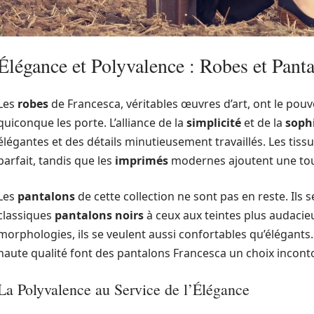
Élégance et Polyvalence : Robes et Pant
Les
robes
de Francesca, véritables œuvres d’art, ont le pou
quiconque les porte. L’alliance de la
simplicité
et de la
soph
élégantes et des détails minutieusement travaillés. Les tis
parfait, tandis que les
imprimés
modernes ajoutent une tou
Les
pantalons
de cette collection ne sont pas en reste. Ils 
classiques
pantalons noirs
à ceux aux teintes plus audaci
morphologies, ils se veulent aussi confortables qu’élégants.
haute qualité font des pantalons Francesca un choix incon
La Polyvalence au Service de l’Élégance