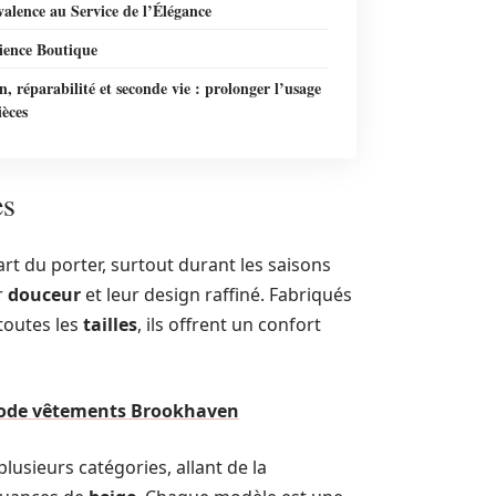
alence au Service de l’Élégance
ience Boutique
n, réparabilité et seconde vie : prolonger l’usage
ièces
es
art du porter, surtout durant les saisons
r
douceur
et leur design raffiné. Fabriqués
toutes les
tailles
, ils offrent un confort
 code vêtements Brookhaven
plusieurs catégories, allant de la