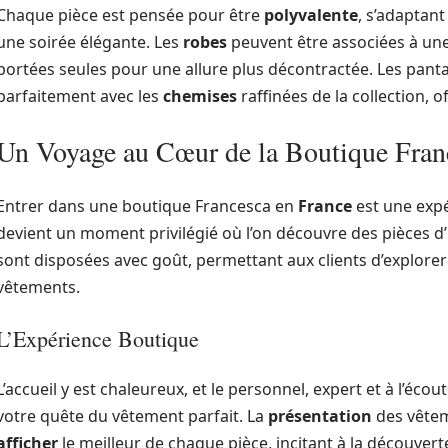
Chaque pièce est pensée pour être
polyvalente
, s’adaptan
une soirée élégante. Les
robes
peuvent être associées à une
portées seules pour une allure plus décontractée. Les panta
parfaitement avec les
chemises
raffinées de la collection, 
Un Voyage au Cœur de la Boutique Fran
Entrer dans une boutique Francesca en
France
est une expé
devient un moment privilégié où l’on découvre des pièces d’
sont disposées avec goût, permettant aux clients d’explorer
vêtements.
L’Expérience Boutique
L’accueil y est chaleureux, et le personnel, expert et à l’éco
votre quête du vêtement parfait. La
présentation
des vêtem
afficher
le meilleur de chaque pièce, incitant à la découverte