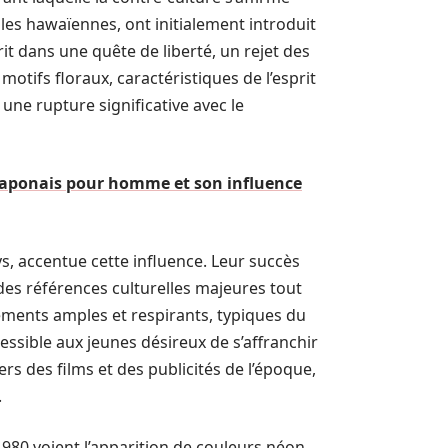
les hawaïennes, ont initialement introduit
it dans une quête de liberté, un rejet des
motifs floraux, caractéristiques de l’esprit
une rupture significative avec le
 japonais pour homme et son influence
, accentue cette influence. Leur succès
 des références culturelles majeures tout
tements amples et respirants, typiques du
sible aux jeunes désireux de s’affranchir
s des films et des publicités de l’époque,
.
s 1980 voient l’apparition de couleurs néon