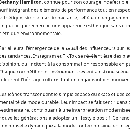
Bethany Hamilton
, connue pour son courage indéfectible,
surf intégrant des éléments de performance tout en respec
esthétique, simple mais impactante, reflète un engagement
un public qui recherche une apparence esthétique sans com
d’éthique environnementale.
ar ailleurs, l’émergence de la الثقافة des influenceurs sur les réseaux sociaux témoigne de l’évolution
des tendances. Instagram et TikTok se révèlent être des pla
d’opinion, qui incitent à la consommation responsable en pa
Chaque compétition ou événement devient ainsi une scène p
célèbrent l’héritage culturel tout en engageant des mouvem
Ces icônes transcendent le simple espace du skate et des 
mentalité de mode durable. Leur impact se fait sentir dans
vestimentaire, contribuant à une interprétation modernisée
nouvelles générations à adopter un lifestyle positif. Ce re
une nouvelle dynamique à la mode contemporaine, en intégr