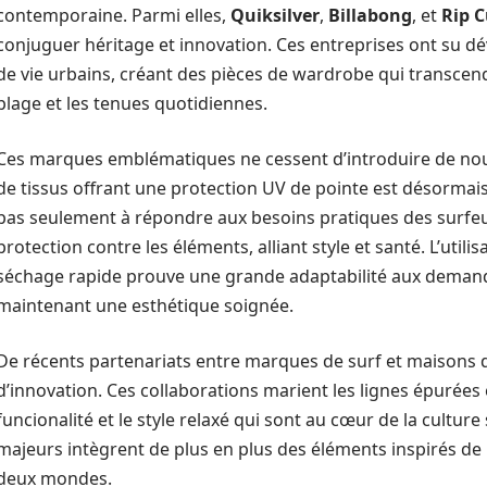
contemporaine. Parmi elles,
Quiksilver
,
Billabong
, et
Rip C
conjuguer héritage et innovation. Ces entreprises ont su d
de vie urbains, créant des pièces de wardrobe qui transcend
plage et les tenues quotidiennes.
Ces marques emblématiques ne cessent d’introduire de nouve
de tissus offrant une protection UV de pointe est désormais 
pas seulement à répondre aux besoins pratiques des surfeu
protection contre les éléments, alliant style et santé. L’uti
séchage rapide prouve une grande adaptabilité aux deman
maintenant une esthétique soignée.
De récents partenariats entre marques de surf et maisons d
d’innovation. Ces collaborations marient les lignes épurées 
funcionalité et le style relaxé qui sont au cœur de la cultur
majeurs intègrent de plus en plus des éléments inspirés de 
deux mondes.