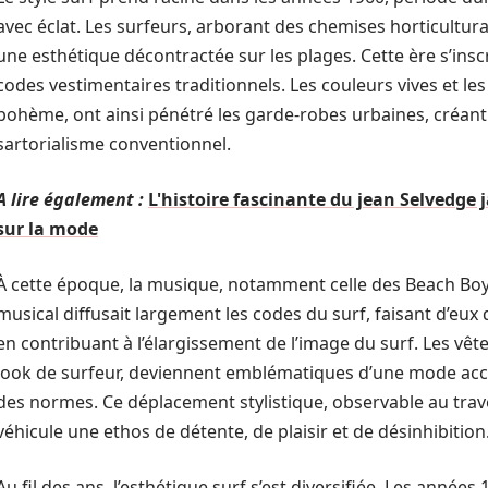
avec éclat. Les surfeurs, arborant des chemises horticultura
une esthétique décontractée sur les plages. Cette ère s’inscr
codes vestimentaires traditionnels. Les couleurs vives et les 
bohème, ont ainsi pénétré les garde-robes urbaines, créant 
sartorialisme conventionnel.
A lire également :
L'histoire fascinante du jean Selvedge
sur la mode
À cette époque, la musique, notamment celle des Beach Boys
musical diffusait largement les codes du surf, faisant d’eux
en contribuant à l’élargissement de l’image du surf. Les vê
look de surfeur, deviennent emblématiques d’une mode acces
des normes. Ce déplacement stylistique, observable au traver
véhicule une ethos de détente, de plaisir et de désinhibition
Au fil des ans, l’esthétique surf s’est diversifiée. Les année