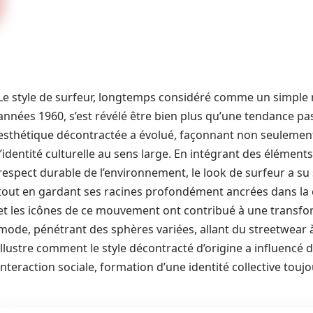
Le style de surfeur, longtemps considéré comme un simple re
années 1960, s’est révélé être bien plus qu’une tendance pas
esthétique décontractée a évolué, façonnant non seulemen
l’identité culturelle au sens large. En intégrant des élément
respect durable de l’environnement, le look de surfeur a su 
tout en gardant ses racines profondément ancrées dans la
et les icônes de ce mouvement ont contribué à une transfo
mode, pénétrant des sphères variées, allant du streetwear 
illustre comment le style décontracté d’origine a influencé 
interaction sociale, formation d’une identité collective to