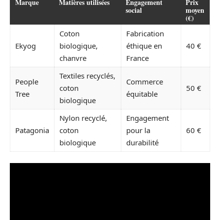
Marque
Matières utilisées
Engagement
Prix
social
moyen
(€)
Coton
Fabrication
Ekyog
biologique,
éthique en
40 €
chanvre
France
Textiles recyclés,
People
Commerce
coton
50 €
Tree
équitable
biologique
Nylon recyclé,
Engagement
Patagonia
coton
pour la
60 €
biologique
durabilité