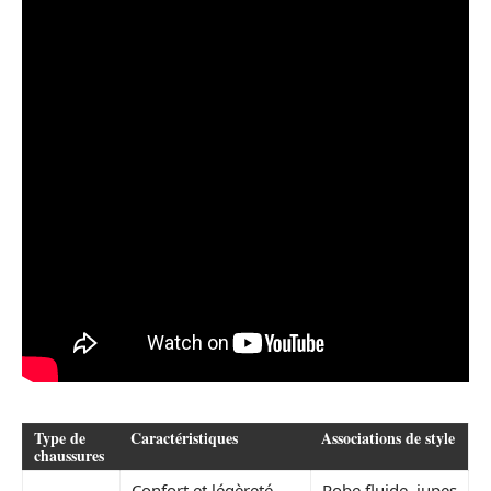
Type de
Caractéristiques
Associations de style
chaussures
Confort et légèreté,
Robe fluide, jupes